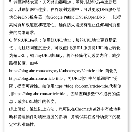
5. 调整网络设置：关闭路由器电源，等待几秒钟后再重新启
动，以刷新网络连接。在谷歌浏览器中，可以更改DNS服务器
为公共DNS服务器（如Google Public DNS或OpenDNS），以提
高网页加载速度和稳定性。确保防火墙没有阻止任何与网页相
关的网络请求。
6. 简化URL结构：使用短URL地址，短的URL地址更容易记
忆，而且访问速度更快。可以使用短URL服务将URL地址转化
为短URL，如TinyURL或Bitly。将路径简化到必要内容，减少
路径长度。如将
https://blog.abc.com/category1/subcategory2/article-title. 简化为
https://blog.abc.com/article-title.。将URL地址中的单词用“-”分
隔，提高可读性。如使用https://blog.abc.com/article-title.代替使
用https://blog.abc.com/articletitle.。去除查询参数中不必要的信
息，减少URL地址的长度。
综上所述，通过以上方法，您可以在Chrome浏览器中有效地判
断和管理插件对响应速度的影响，并确保其在各种场景下的稳
定性和准确性。