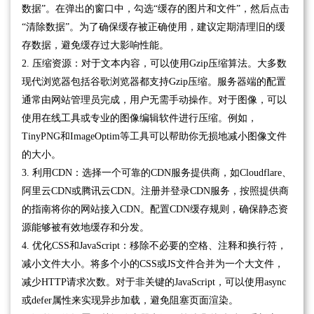
数据”。在弹出的窗口中，勾选“缓存的图片和文件”，然后点击
“清除数据”。为了确保缓存被正确使用，建议定期清理旧的缓
存数据，避免缓存过大影响性能。
2. 压缩资源：对于文本内容，可以使用Gzip压缩算法。大多数
现代浏览器包括谷歌浏览器都支持Gzip压缩。服务器端的配置
通常由网站管理员完成，用户无需手动操作。对于图像，可以
使用在线工具或专业的图像编辑软件进行压缩。例如，
TinyPNG和ImageOptim等工具可以帮助你无损地减小图像文件
的大小。
3. 利用CDN：选择一个可靠的CDN服务提供商，如Cloudflare、
阿里云CDN或腾讯云CDN。注册并登录CDN服务，按照提供商
的指南将你的网站接入CDN。配置CDN缓存规则，确保静态资
源能够被有效地缓存和分发。
4. 优化CSS和JavaScript：移除不必要的空格、注释和换行符，
减小文件大小。将多个小的CSS或JS文件合并为一个大文件，
减少HTTP请求次数。对于非关键的JavaScript，可以使用async
或defer属性来实现异步加载，避免阻塞页面渲染。