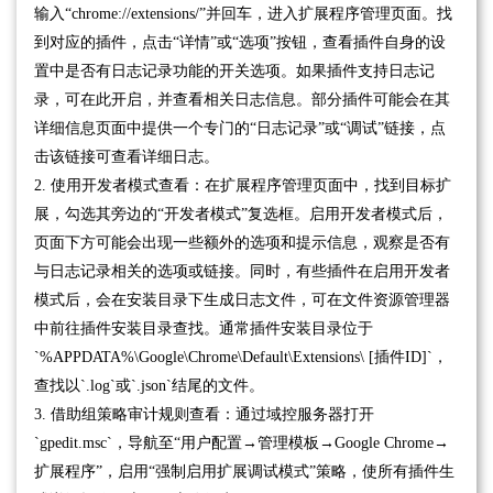
输入“chrome://extensions/”并回车，进入扩展程序管理页面。找
到对应的插件，点击“详情”或“选项”按钮，查看插件自身的设
置中是否有日志记录功能的开关选项。如果插件支持日志记
录，可在此开启，并查看相关日志信息。部分插件可能会在其
详细信息页面中提供一个专门的“日志记录”或“调试”链接，点
击该链接可查看详细日志。
2. 使用开发者模式查看：在扩展程序管理页面中，找到目标扩
展，勾选其旁边的“开发者模式”复选框。启用开发者模式后，
页面下方可能会出现一些额外的选项和提示信息，观察是否有
与日志记录相关的选项或链接。同时，有些插件在启用开发者
模式后，会在安装目录下生成日志文件，可在文件资源管理器
中前往插件安装目录查找。通常插件安装目录位于
`%APPDATA%\Google\Chrome\Default\Extensions\ [插件ID]`，
查找以`.log`或`.json`结尾的文件。
3. 借助组策略审计规则查看：通过域控服务器打开
`gpedit.msc`，导航至“用户配置→管理模板→Google Chrome→
扩展程序”，启用“强制启用扩展调试模式”策略，使所有插件生