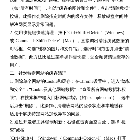
找到“清除浏览数据”选项。在弹出的窗口中，选择时间范围
（如“所有时间”），勾选“缓存的图片和文件”，点击“清除数据”
按钮。此操作会删除指定时间内的缓存文件，释放磁盘空间并
解决网页显示异常问题。
2. 使用快捷键快速清理：按下`Ctrl+Shift+Delete`（Windows）
或`Command+Shift+Delete`（Mac），直接调出清除浏览数据的
对话框。勾选“缓存的图片和文件”后，选择时间范围并点击“清
除数据”。此方法比通过菜单操作更快捷，适合频繁清理缓存的
用户。
二、针对特定网站的缓存清理
1. 删除单个网站的Cookie和缓存：在Chrome设置中，进入“隐私
和安全”→“Cookie及其他网站数据”→“查看所有网站数据和权
限”。在搜索框中输入目标网站域名（如`example.com`），选中
后点击“删除”。此操作可清理该网站的登录状态和本地缓存，
适用于解决特定网站加载异常的问题。
2. 通过开发者工具强制刷新：右键点击页面空白处，选择“检
查”或按
`Ctrl+Shift+I`（Windows）/`Command+Option+I`（Mac）打开