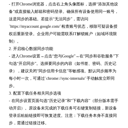
- 打开Chrome浏览器，点击右上角头像图标，选择“添加其他设
备”或直接输入邮箱和密码登录。确保所有设备使用同一账号，
这是同步的基础。若提示“无法同步”，需访问
`https://myaccount.google.com/`检查账号状态，移除可疑设备授
权后重新登录。企业用户可能需联系IT解锁账户（如域环境限
制）。
2. 开启核心数据同步功能
- 进入Chrome设置→点击“您与Google”→在“同步和谷歌服务”下
勾选“开启同步”。选择要同步的内容（如书签、密码、历史记
录），建议关闭“同步信用卡信息”等敏感项。默认同步频率为
每小时一次，可通过`chrome://sync-internals/`手动触发立即同
步。
3. 配置下载任务相关同步选项
- 在同步设置页面勾选“历史记录”和“下载内容”（部分版本需手
动开启）。原设备未完成的下载任务可右键复制链接，新设备
登录后粘贴链接即可恢复进度。注意：下载任务本身不直接同
步，需通过链接迁移。